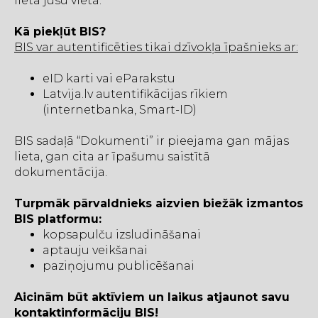
lietā jūsu vietā.
Kā piekļūt BIS?
BIS var autentificēties tikai dzīvokļa īpašnieks ar:
eID karti vai eParakstu
Latvija.lv autentifikācijas rīkiem
(internetbanka, Smart-ID)
BIS sadaļā “Dokumenti” ir pieejama gan mājas
lieta, gan cita ar īpašumu saistītā
dokumentācija.
Turpmāk pārvaldnieks aizvien biežāk izmantos
BIS platformu:
kopsapulču izsludināšanai
aptauju veikšanai
paziņojumu publicēšanai
Aicinām būt aktīviem un laikus atjaunot savu
kontaktinformāciju BIS!