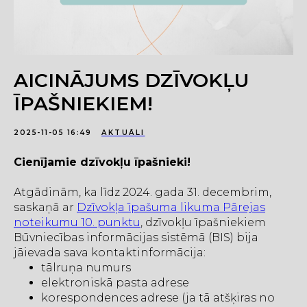
AICINĀJUMS DZĪVOKĻU
ĪPAŠNIEKIEM!
2025-11-05 16:49
AKTUĀLI
Cienījamie dzīvokļu īpašnieki!
Atgādinām, ka līdz 2024. gada 31. decembrim,
saskaņā ar
Dzīvokļa īpašuma likuma Pārejas
noteikumu 10. punktu
, dzīvokļu īpašniekiem
Būvniecības informācijas sistēmā (BIS) bija
jāievada sava kontaktinformācija:
tālruņa numurs
elektroniskā pasta adrese
korespondences adrese (ja tā atšķiras no