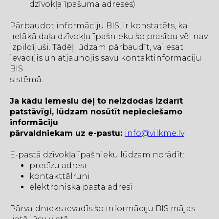
dzīvokļa īpašuma adreses)
Pārbaudot informāciju BIS, ir konstatēts, ka
lielākā daļa dzīvokļu īpašnieku šo prasību vēl nav
izpildījuši. Tādēļ lūdzam pārbaudīt, vai esat
ievadījis un atjaunojis savu kontaktinformāciju
BIS
sistēmā.
Ja kādu iemeslu dēļ to neizdodas izdarīt
patstāvīgi, lūdzam nosūtīt nepieciešamo
informāciju
pārvaldniekam uz e-pastu:
info@vilkme.lv
E-pastā dzīvokļa īpašnieku lūdzam norādīt:
precīzu adresi
kontakttālruni
elektroniskā pasta adresi
Pārvaldnieks ievadīs šo informāciju BIS mājas