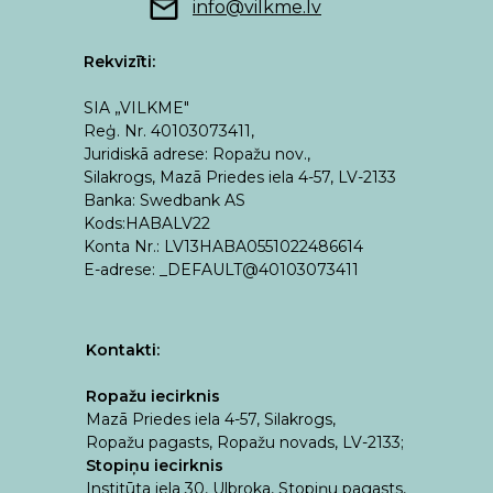
info@vilkme.lv
Rekvizīti:
SIA „VILKME"
Reģ. Nr. 40103073411,
Juridiskā adrese: Ropažu nov.,
Silakrogs, Mazā Priedes iela 4-57, LV-2133
Banka: Swedbank AS
Kods:HABALV22
Konta Nr.: LV13HABA0551022486614
E-adrese: _DEFAULT@40103073411
Kontakti:
Ropažu iecirknis
Mazā Priedes iela 4-57, Silakrogs,
Ropažu pagasts, Ropažu novads, LV-2133;
Stopiņu iecirknis
Institūta iela 30, Ulbroka, Stopiņu pagasts,