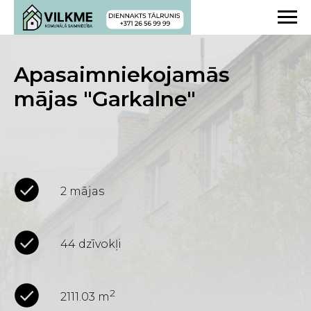
Apasaimniekojamās
mājas "Garkalne"
2 mājas
44 dzīvokļi
2
2111.03 m